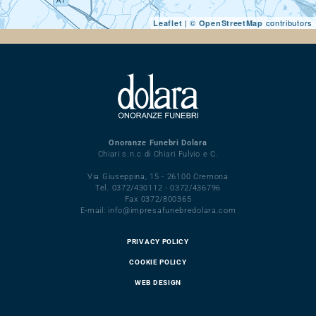
| ©
contributors
Leaflet
OpenStreetMap
Onoranze Funebri Dolara
Chiari s.n.c di Chiari Fulvio e C.
Via Giuseppina, 15 - 26100 Cremona
Tel. 0372/430112 - 0372/436796
Fax 0372/800365
E-mail: info@impresafunebredolara.com
PRIVACY POLICY
COOKIE POLICY
WEB DESIGN